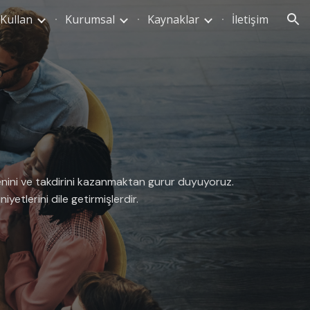
 Kullan
Kurumsal
Kaynaklar
İletişim
ion
enini ve takdirini kazanmaktan gurur duyuyoruz.
yetlerini dile getirmişlerdir.