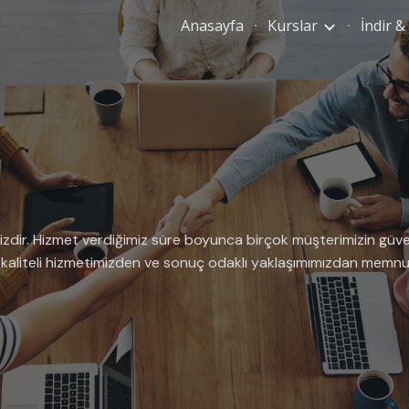
Anasayfa
Kurslar
İndir &
ip to main content
Skip to navigat
Z
izdir. Hizmet verdiğimiz süre boyunca birçok müşterimizin güv
er, kaliteli hizmetimizden ve sonuç odaklı yaklaşımımızdan memnuni